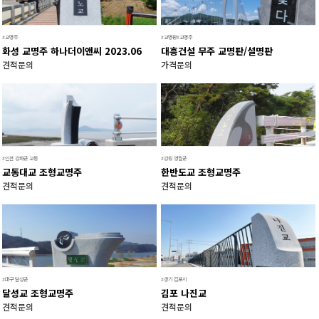
시공사례
시공갤러리
동영상갤러리
#교명주
#교명판#교명주
화성 교명주 하나더이앤씨 2023.06
대흥건설 무주 교명판/설명판
고객지원
견적문의
가격문의
카카오톡
자주하는질문
이메일상담
#인천 강화군 교동
#강원 영월군
교동대교 조형교명주
한반도교 조형교명주
견적문의
견적문의
#대구 달성군
#경기 김포시
달성교 조형교명주
김포 나진교
견적문의
견적문의