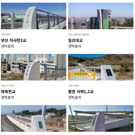
#부산광역시
#경기 김포-일산 연결교량
부산 지사천3교
일산대교
견적문의
견적문의
#용인시 기흥구
#경남 함양군
마북천교
함양 서백1,2교
견적문의
견적문의