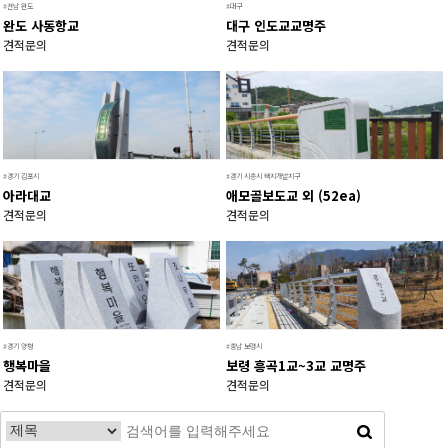
#전남 완도
#대구
완도 사동항교
대구 인도교교명주
견적문의
견적문의
#경기 김포시
#경기 시흥시 택지개발지구
아라대교
애모골보도교 외 (52ea)
견적문의
견적문의
#경기 양평
#충남 보령시
행복마을
보령 흥곡1교~3교 교명주
견적문의
견적문의