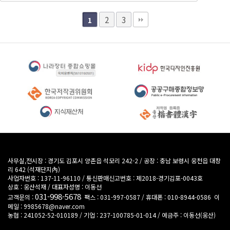
2
3
1
사무실,전시장 : 경기도 김포시 양촌읍 석모리 242-2
/
공장 : 충남 보령시 웅천읍 대창
리 642 (석재단지內)
사업자번호 : 137-11-96110
/
통신판매신고번호 : 제2018-경기김포-0043호
상호 : 웅산석재
/
대표자성명 : 이동선
031-998-5678
고객문의 :
팩스 : 031-997-0587
/
휴대폰 : 010-8944-0586
이
메일 : 9985678@naver.com
농협 : 241052-52-010189 / 기업 : 237-100785-01-014 / 예금주 : 이동선(웅산)