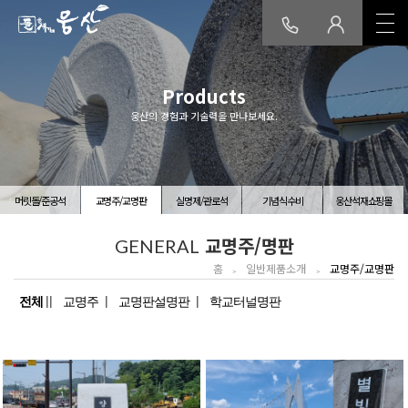
회사소개
Products
웅산의 경험과 기술력을 만나보세요.
인사말
연혁/인증
품질
오시는길
보령공장소개
생산설비
공장전경
오시는길
머릿돌/준공석
교명주/교명판
실명제/관로석
기념식수비
웅산석재쇼핑몰
조형제품소개
교명주/명판
GENERAL
조형물/기념비
간판석/교훈석
조경/정원용품
종교관련
홈
일반제품소개
교명주/교명판
ReadyShop
전체
교명주
교명판설명판
학교터널명판
일반제품소개
머릿돌/준공석
교명주/교명판
실명제/관로석
기념식수비
웅산석재쇼핑몰