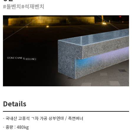
시공사례
#돌벤치#석재벤치
시공갤러리
동영상갤러리
고객지원
카카오톡
자주하는질문
이메일상담
Details
- 국내산 고흥석 ㄱ자 가공 상부연마 / 측면버너
- 중량 : 480kg