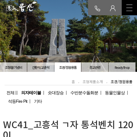
회사소개
인사말
연혁/인증
품질
오시는길
보령공장소개
생산설비
공장전경
오시는길
조형물/기념비
간판석/교훈석
조경/정원용품
종교관련
ReadyShop
조형제품소개
홈
조형제품소개
조경/정원용품
조형물/기념비
간판석/교훈석
조경/정원용품
종교관련
전체
의자테이블
솟대장승
수반분수돌화분
동물인물상
ReadyShop
석등Fire Pit
기타
일반제품소개
WC41_고흥석 ㄱ자 통석벤치 120
머릿돌/준공석
교명주/교명판
실명제/관로석
기념식수비
웅산석재쇼핑몰
0L