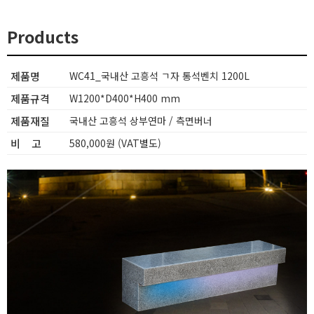
Products
제품명
WC41_국내산 고흥석 ㄱ자 통석벤치 1200L
제품규격
W1200*D400*H400 mm
제품재질
국내산 고흥석 상부연마 / 측면버너
비 고
580,000원 (VAT별도)