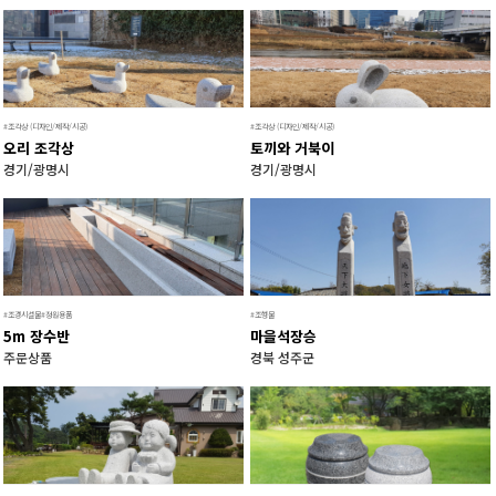
#조각상 (디자인/제작/시공)
#조각상 (디자인/제작/시공)
오리 조각상
토끼와 거북이
경기/광명시
경기/광명시
#조경시설물#정원용품
#조형물
5m 장수반
마을석장승
주문상품
경북 성주군