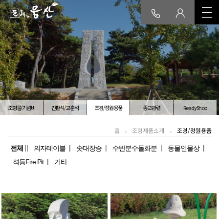
회사소개
인사말
연혁/인증
품질
오시는길
보령공장소개
생산설비
공장전경
오시는길
조형물/기념비
간판석/교훈석
조경/정원용품
종교관련
ReadyShop
조형제품소개
홈
조형제품소개
조경/정원용품
조형물/기념비
간판석/교훈석
조경/정원용품
종교관련
전체
의자테이블
솟대장승
수반분수돌화분
동물인물상
ReadyShop
석등Fire Pit
기타
일반제품소개
머릿돌/준공석
교명주/교명판
실명제/관로석
기념식수비
웅산석재쇼핑몰