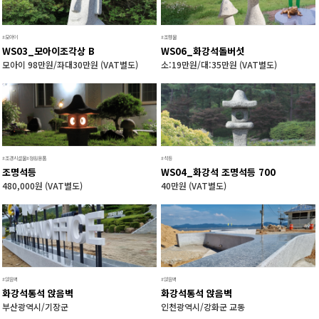
시공사례
시공갤러리
동영상갤러리
#모아이
#조형물
WS03_모아이조각상 B
WS06_화강석돌버섯
고객지원
모아이 98만원/좌대30만원 (VAT별도)
소:19만원/대:35만원 (VAT별도)
카카오톡
자주하는질문
이메일상담
#조경시설물#정원용품
#석등
조명석등
WS04_화강석 조명석등 700
480,000원 (VAT별도)
40만원 (VAT별도)
#앉음벽
#앉음벽
화강석통석 앉음벽
화강석통석 앉음벽
부산광역시/기장군
인천광역시/강화군 교동