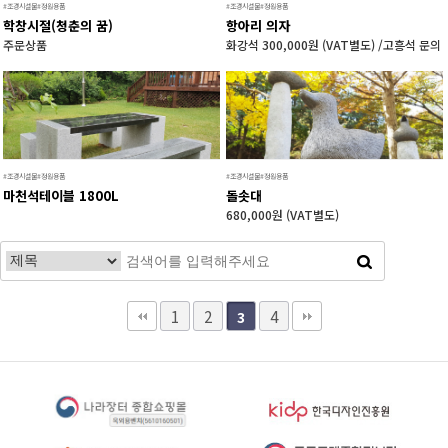
#조경시설물#정원용품
#조경시설물#정원용품
학창시절(청춘의 꿈)
항아리 의자
주문상품
화강석 300,000원 (VAT별도) /고흥석 문의
#조경시설물#정원용품
#조경시설물#정원용품
마천석테이블 1800L
돌솟대
680,000원 (VAT별도)
1
2
4
3